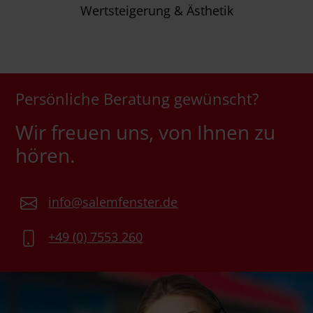
Wertsteigerung & Ästhetik
Persönliche Beratung gewünscht?
Wir freuen uns, von Ihnen zu
hören.
info@salemfenster.de
+49 (0) 7553 260